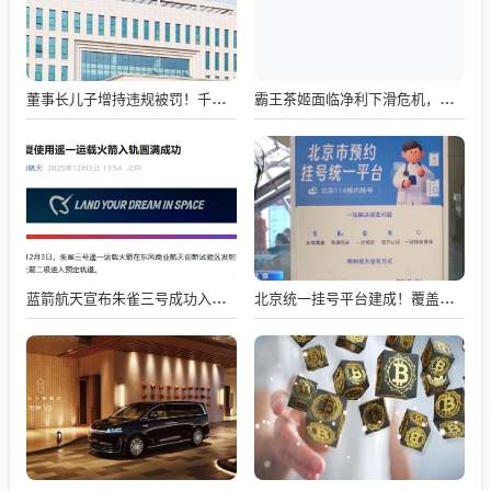
董事长儿子增持违规被罚！千红制药市值128亿，半年净赚2.58亿却踩雷信托5年
霸王茶姬面临净利下滑危机，急需策略调整与谋变
蓝箭航天宣布朱雀三号成功入轨，技术突破五大项，深入排查回收失败原因
北京统一挂号平台建成！覆盖近300家二三甲医院号源