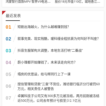
鸿蒙智行首款MPV 智界V9电池信息曝光：WLTC最远续航223km
股价18元市值110亿，城地香江却被查出连续7季财报失真
最近发表
01
短剧出海越火，为什么越难赚到钱？
02
叙事完美、现实残酷，瑷科缦全程抗衰为何叫好不叫座？
03
抖音生服架构大调整，本地生活打响“二番战”
04
蔚小理都开始赚钱了，未来该走向何方？
05
塌房的优思益，给与辉同行上了一课
授信管理和贷款“三查”不到位，潍坊银行临沂分行被罚60
06
万元，相关责任人被警告
卓翼科技子公司又有300多万元被冻结，两月前刚被冻结
07
近500万元，公司去年预计亏损至少2.1亿元