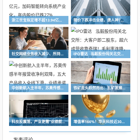
浙江世宝拟定增不超13.94亿元，加码智能转向系统产业化，年内股价已跌27%
猪价下跌冲击业绩，唐人神7月生猪销售收入下降47%，中报预亏超8亿元创新高
社交网络业务收入减少、所持加密货币减值，映宇宙预计上半年净利缩水30%
IPO雷达 泓毅股份闯关北交所：大客户即二股东，超六成营收靠奇瑞！毛利率连降，应收账款高企
中创新航入主半年，苏奥传感半年报营收净利双降，五大产品收入全线下滑，业绩承诺如何破局？
铁矿龙头跃然而出：五矿发展重组铸就A股铁矿采选重要平台
科技股震荡，产业更需“业绩叙事”
增值率166%！华天科技近30亿元并购下周上会，标的华羿微电曾终止IPO
发表评论