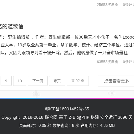
到最终结果。这些工作听起来不像最激...
0条评
25653次浏览
0亿的道歉信
： 野生编辑部 ，作者：野生编辑部一位00后天才小伙子，名叫Leopo
比亚大学，19岁以全系第一毕业，拿了数学、统计、经济三个学位。进过
齐团队，又因为跟领导对着干被开除。然后，他转身做了一只全市场最猛的A
速基金以两个多亿...
0条评
63553次浏览
点击查看更多
9
10
下一页
末页
共 92 页
鄂ICP备18001482号-65
联合网
Z-BlogPHP
Copyright
2018-2018
基于
搭建 安全运行
3696
天
页面耗时：0.05 秒
数据查询：9 次
占用内存：4.36 MB