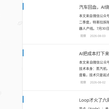
汽车回血，AI
本文来自微信公众号
二季度，特斯拉拆除了
器人产线。7月30
到汽车产线为机器人腾
观察
2026-08-03
AI把成本打下
本文来自微信公众
技术本身：蒸汽机
度看，技术只是起
否重新变成劳动收入
观察
2026-08-02
Loop才火了六周
节点（Node）