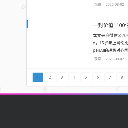
任如何从提出者传递
观察
2026-08-02
一封价值110
本文来自微信公众号
d，15岁考上哥伦
penAI的超级对
加速基金。这只AI加
观察
2026-08-02
2
3
4
5
6
7
8
1