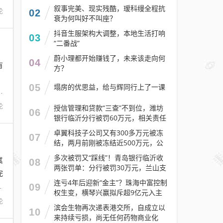
叙事完美、现实残酷，瑷科缦全程抗
论
02
衰为何叫好不叫座？
抖音生服架构大调整，本地生活打响
03
“二番战”
蔚小理都开始赚钱了，未来该走向何
04
有
方？
，
05
塌房的优思益，给与辉同行上了一课
物
论
授信管理和贷款“三查”不到位，潍坊
06
银行临沂分行被罚60万元，相关责任
人被警告
卓翼科技子公司又有300多万元被冻
07
结，两月前刚被冻结近500万元，公
司去年预计亏损至少2.1亿元
多次被罚又“踩线”！青岛银行临沂收
其
08
两张罚单：分行被罚30万元，兰山支
完
行被罚30万元
连亏4年后迎新“金主”？珠海中富控制
s
09
权生变，横琴兴赢拟斥超9亿元入主
论
滨会生物再次递表港交所，自成立以
10
来持续亏损，尚无任何药物商业化