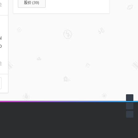
股价
(39)
论
l
O
I
论