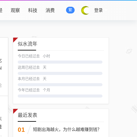
经
观察
科技
消费
登录
繁
似水流年
今日已经过去
小时
化
l
这周已经过去
天
本月已经过去
天
论
今年已经过去
个月
最近发表
东
盛
01
短剧出海越火，为什么越难赚到钱？
不