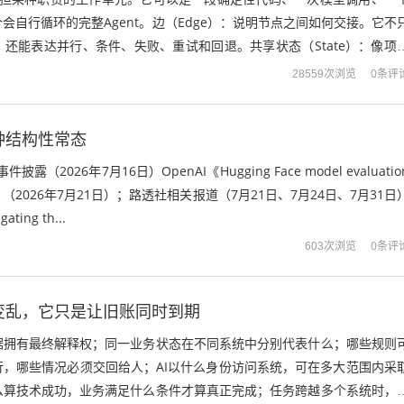
会自行循环的完整Agent。边（Edge）：说明节点之间如何交接。它不
”，还能表达并行、条件、失败、重试和回退。共享状态（State）：像项
需求、研究笔记、代...
0条评
28559次浏览
一种结构性常态
事件披露（2026年7月16日）OpenAI《Hugging Face model evaluatio
ident》（2026年7月21日）；路透社相关报道（7月21日、7月24日、7月31日
ating th...
0条评
603次浏览
业变乱，它只是让旧账同时到期
据拥有最终解释权；同一业务状态在不同系统中分别代表什么；哪些规则
行，哪些情况必须交回给人；AI以什么身份访问系统，可在多大范围内采
么算技术成功，业务满足什么条件才算真正完成；任务跨越多个系统时，