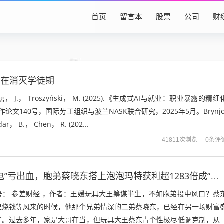
首页
留言本
股票
公司
财
正在消灭学徒期
erg， J.， Troszyński， M. (2025).《生成式AI与就业：职业暴露的精细
作论文140号，国际劳工组织与波兰NASK联合研究，2025年5月。Brynjo
ar， B.， Chen， R. (202...
0条评
41811次浏览
蔡东青四年“换电”亏出血，胞弟蔡晓东搭上泡泡玛特获利超1283倍成“潮汕巴菲特”
号： 参差财经 ，作者：王媛玩具大王筹谋半生，不如胞弟投中风口？蔡
里烧钱等风来的时候，他那个兄弟情深的二弟蔡晓东，已经在另一场财富
了。过去多年，家是大哥在当，但玩具大王蔡东青个性极尽低调克制，从