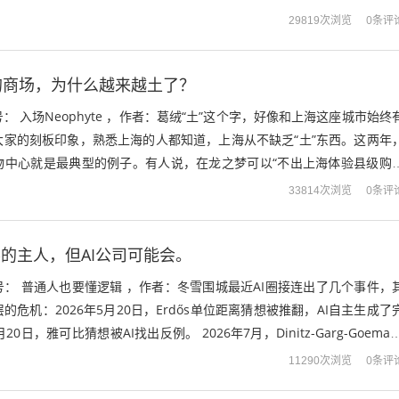
上也鲜有他的传说，神秘感十足。很多...
0条评
29819次浏览
的商场，为什么越来越土了？
 入场Neophyte ，作者：葛绒“土”这个字，好像和上海这座城市始终
大家的刻板印象，熟悉上海的人都知道，上海从不缺乏“土”东西。这两年
物中心就是最典型的例子。有人说，在龙之梦可以“不出上海体验县级购
，这家商场在变土的路上...
0条评
33814次浏览
界的主人，但AI公司可能会。
： 普通人也要懂逻辑 ，作者：冬雪围城最近AI圈接连出了几个事件，
危机：2026年5月20日，Erdős单位距离猜想被推翻，AI自主生成了
20日，雅可比猜想被AI找出反例。 2026年7月，Dinitz-Garg-Goeman
0条评
11290次浏览