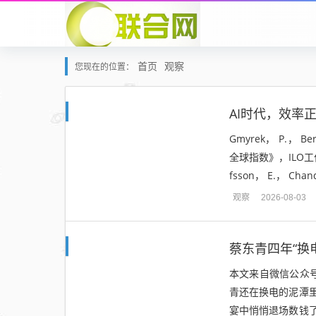
首页
观察
您现在的位置：
AI时代，效率
Gmyrek， P.， B
全球指数》，ILO工
fsson， E.， Chand
观察
2026-08-03
本文来自微信公众
青还在换电的泥潭
宴中悄悄退场数钱