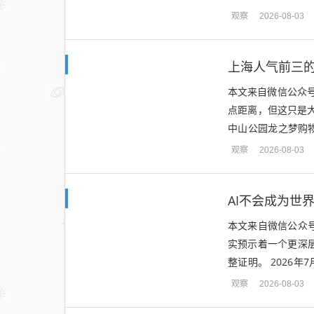
轻易显山露水，江湖
观察
2026-08-03
上海人气前三
本文来自微信公众号：
点距离，但这只是
中山公园龙之梦购
中心的繁华”。如今
观察
2026-08-03
AI不会成为世
本文来自微信公众号
实预示着一个更深层的
整证明。 2026年7月
图论猜...
观察
2026-08-03