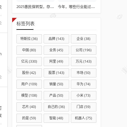
只
2025惠民保转型，存量优化与特药扩容策略探讨
今年，哪些行业能过上好日子？
目
论
标签列表
特斯拉
(36)
品牌
(143)
企业
(38)
中国
(80)
业务
(45)
公司
(196)
n
）
亿元
(330)
阿里
(49)
万元
(143)
股份
(42)
股票
(143)
市场
(50)
论
用户
(109)
销量
(50)
华为
(74)
模型
(108)
产品
(50)
小米
(73)
芯片
(40)
自己的
(36)
门店
(59)
可
取
的是
(59)
智能
(48)
机器人
(75)
责