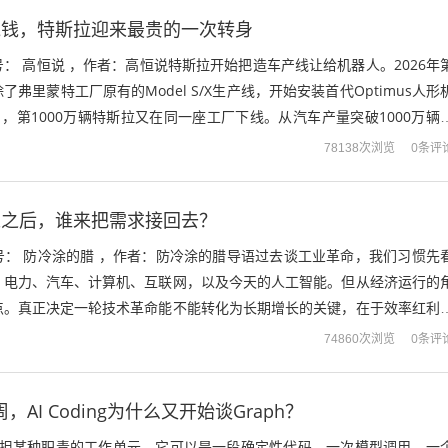
烧钱，特斯拉迎来最贵的一次转身
： 高恒说 ，作者：高恒说特斯拉开始把造车产线让给机器人。2026年
弗里蒙特工厂原有的Model S/X生产线，开始安装首代Optimus人形
日，第1000万辆特斯拉又在同一座工厂下线。从汽车产量突破1000万辆
出空间...
0条评
78138次浏览
来之后，谁来把需求接回去？
号： 防冷涂的腊 ，作者：防冷涂的腊导语过去谈工业革命，我们习惯先
、电力、汽车、计算机、互联网，以及今天的人工智能。但从经济运行的
点。真正决定一轮技术革命能不能转化为长期增长的关键，在于效率红利
、消费能力和新增需求。生产率提高之...
0条评
74860次浏览
，AI Coding为什么又开始谈Graph？
：承担某种职责的工作单元。它可以是一段确定性代码、一次模型调用、一