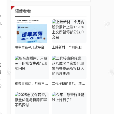
随便看看
第
机
，
论
瑞幸宣布AI开放平台正式上线，我们点了一杯试了试
上纬新材一个月内股价累计上涨1320% 上交所暂停部分账户交易
看
角
能
相亲直播间，月薪三千的捞女挑战与现实困境
二代接班的背后，超八成民企家族化现象与餐桌品牌接班人的治理挑战
论
个