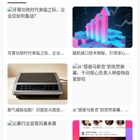
牙膏功效时代来临之际，企业应如何备战？
脑机接口技术揭秘，引领读心术革命的领跑者大盘点
断气威胁加剧！印度民众疯抢电磁炉 制造商将从中国空运部件
从“感谢马斯克”到突然谢幕，千问核心负责人林俊旸自宣卸任