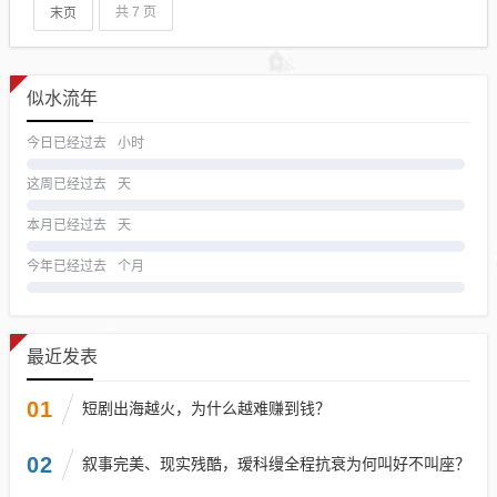
末页
共 7 页
似水流年
今日已经过去
小时
这周已经过去
天
本月已经过去
天
今年已经过去
个月
最近发表
01
短剧出海越火，为什么越难赚到钱？
02
叙事完美、现实残酷，瑷科缦全程抗衰为何叫好不叫座？