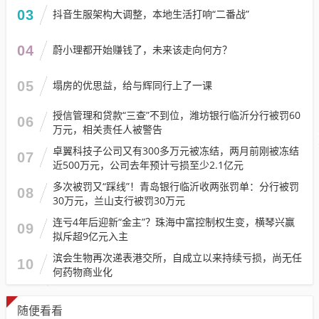
03
抖音生服架构大调整，本地生活打响“二番战”
04
蔚小理都开始赚钱了，未来该走向何方？
05
塌房的优思益，给与辉同行上了一课
授信管理和贷款“三查”不到位，潍坊银行临沂分行被罚60
06
万元，相关责任人被警告
卓翼科技子公司又有300多万元被冻结，两月前刚被冻结
07
近500万元，公司去年预计亏损至少2.1亿元
多次被罚又“踩线”！青岛银行临沂收两张罚单：分行被罚
08
30万元，兰山支行被罚30万元
连亏4年后迎新“金主”？珠海中富控制权生变，横琴兴赢
09
拟斥超9亿元入主
滨会生物再次递表港交所，自成立以来持续亏损，尚无任
10
何药物商业化
随便看看