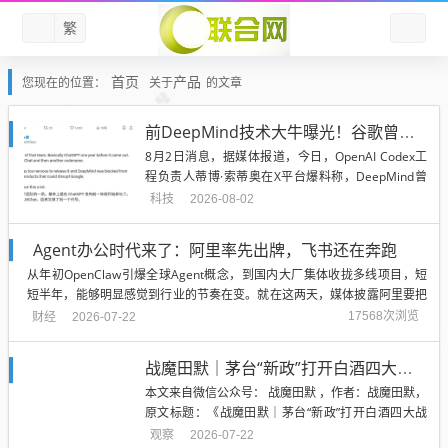
繁
首页
产品
您现在的位置：
关于
的文章
前DeepMind技术大牛曝光！谷歌曾比ChatGPT早一年做出类似产品 但最终被雪藏
8月2日消息，据媒体报道，今日，OpenAI Codex工
程负责人蒂博·索蒂奥在X平台爆料称，DeepMind曾
在ChatGPT发布一年前做出类似产品，当时名字叫LM
科技
2026-08-02
Chat，后来换过内部代号。 但令人遗憾的是，最终这
款产品并没有发布，原因是公司担心该产品可能与谷
Agent办公时代来了：阿里率先出牌，飞书还在奔跑
歌搜索互相竞争，所以一直被雪藏。 同...
从年初OpenClaw引爆全球Agent概念，到国内大厂集体收拢多线项目，短
短半年，能够明显感觉到行业的节奏在变。就在这两天，媒体披露阿里要把
旗下三款Agent产品QoderWork、悟空、MuleRun合并成千问办公，交由钉
财经
17568次浏览
2026-07-22
钉新任CEO陈宇森统筹；阿里官方没正面回应，但几个信源交叉下来，这件
事基本...
战魔田默｜茅台“新政”打开白酒四大战场：把酒卖给经销商，为什么不再足以证明增长？
本文来自微信公众号： 战魔田默 ，作者：战魔田默，
原文标题：《战魔田默｜茅台“新政”打开白酒四大战
场：把酒卖给经销商，为什么不再足以证明增长？》
观察
2026-07-22