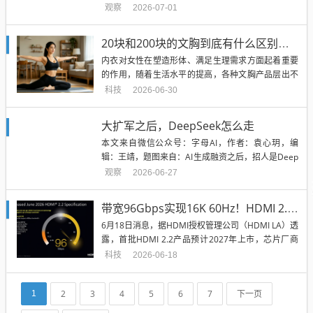
问题：当超级入口开始做AI，独立应用还有多少空
观察
2026-07-01
间？但在6月24日晚的AI原生闭门直播里，四位正在A
I应用层创业和投资的人，对这件事反而没有表现出太
20块和200块的文胸到底有什么区别？有一种千万别买
强的恐慌。参加这场对话的是：做3D重建的R...
内衣对女性在塑造形体、满足生理需求方面起着重要
的作用，随着生活水平的提高，各种文胸产品层出不
穷，价格从几十元、几百元到上千元不等。 那么女性
科技
2026-06-30
消费者在选择文胸产品时应该如何从自身需求出发，
找到适合自己的产品呢？今天我们就来聊一聊如何挑
大扩军之后，DeepSeek怎么走
选文胸。 如何挑选到合适的内衣？ 消费者可以从设
本文来自微信公众号：字母AI，作者：袁心玥，编
计、材料和工艺三方面...
辑：王靖，题图来自：AI生成融资之后，招人是Deep
Seek释放的第一个明确信号。6月25日，DeepSeek
观察
2026-06-27
发布了一张大规模招聘海报，表示随着技术演进，他
们正努力将所有部门的规模扩大至少一倍。所有部
带宽96Gbps实现16K 60Hz！HDMI 2.2终于有新进展
门，扩大至少一倍。从研发和算力，到产品、运维和
6月18日消息，据HDMI授权管理公司（HDMI LA）透
职能体系...
露，首批HDMI 2.2产品预计2027年上市，芯片厂商
今年开始出样FRL2芯片。 HDMI 2.2规范于2025年6
科技
2026-06-18
月正式发布，但此后进展寥寥，此次HDMI LA CEO兼
总裁Rob Tobias在接受采访时给出了相对明确的时间
2
3
4
5
6
7
下一页
1
线：FRL2...