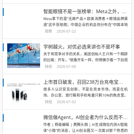
陈华任内正在展开的“茅台新政”，改变的不只是一瓶
飞天茅台卖多少钱。价格调整开始更多参考市场供需
智能眼镜不是一张榜单：Meta之外，中国玩家的四条路线
与实际交易，产品投放开始根据需求变化，自售、经
Meta拿下的是“无屏产品＋欧美消费者＋眼镜品牌渠
销、代售、寄售共...
道”这半张地图；中国企业的机会则分布在“中国本地
服务＋显示交互＋海外空间显示市场＋上游供应链”等
观察
2026-07-22
多个环节。“到处都是第一”，是产品定义尚未统一的
结果。无屏拍摄、单色显示、双目全彩AR和Birdbath
宇树越火，对优必选来讲也不是坏事
空间显示是四条不同路线，在产品边界收敛之前，单
关于和竞争对手的关系，美团创始人王兴有一个精辟
一销...
的比喻：开车。“就像开车一样，你得偶尔看一下后视
镜，但你不能盯着后视镜开车。”作为曾经的人形机器
财经
2026-07-09
人第一股，行业老大哥优必选（09880.HK）似乎正在
将「后视镜们」作为前进的方向。前有创始人周剑效
上市首日破发，召回238万台充电宝后，“北大学霸”携安克创新IPO
仿宇树科技王兴兴、智元彭志辉（稚晖君）在社交媒
很多人认识安克创新，不是在资本市场，而是在机
体上开设IP...
场、办公室、旅行箱和手机电量只剩10%的焦虑里。
一个充电宝能不能快充、能不能上飞机、会不会发
财经
2026-07-02
烫，最近成了不少消费者出行前必须反复确认的事。
7月2日，安克创新科技股份有限公司（下称“安克创
微信做Agent，AI创业者为什么反而不慌？
新”，300866.SZ、0668.HK）正式在港交所主板挂牌
作者 | 杨俊编辑 | 费腾头图 | AI生成微信内测AI智能
上市，发...
体“小微”的消息，让AI创业圈又一次面对那个熟悉的