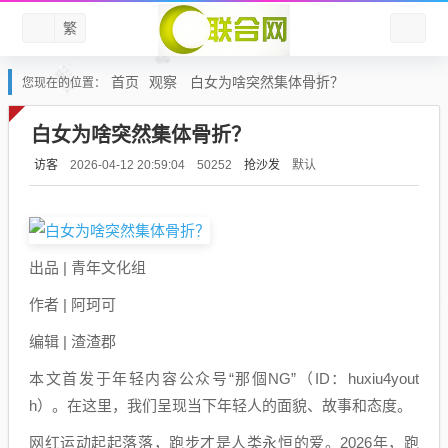
繁
首页
观察
白女为啥突然集体骨折？
您现在的位置：
白女为啥突然集体骨折？
访客
抢沙发
默认
2026-04-12 20:59:04
50252
出品 | 青年文化组
作者 | 阿珂可
编辑 | 渣渣郡
本文首发于年轻内容公众号“那個NG”（ID：huxiu4yout
h）。在这里，我们呈现当下年轻人的面貌、故事和态度。
网红运动起起落落，跑步才是人类永恒的爱。2026年，跑