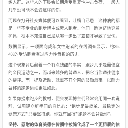
练人群。这些人的下肢会长期承受重复性冲击负荷，一般人
几乎没可能不会受这样的伤。
而现在打开社交媒体便可以看到，吐槽自己患上这种病的都
是一些不专业的跑步博主或素人跑者。他们一脸迷茫地穿着
护具，根本不知道自己是从哪一步出了差错才导致了受伤。
数据显示，一项面向成年女性跑者的在线调查显示，约25.
4%的受访跑者有过应力性骨折的历史。
这个现象背后藏着一个有点残酷的事实：跑步几乎是最便宜
的全民运动之一，而越来越多的普通人，把它当作通往健康
的捷径。而一提及运动，就离不开全网的鼓励叙事。以耐力
著称的跑步运动更是如此。
如果你搜索跑步的教材，便会发现博主们经常会用同一套说
辞，试图建立新手们的自信心：“跑步是最简单、最稳定的
健康方式”“只要坚持跑，你就有回报”“跑步不会背叛你”。
坚持、忍耐的体育美德在传播中被简化成了一个更粗暴的信