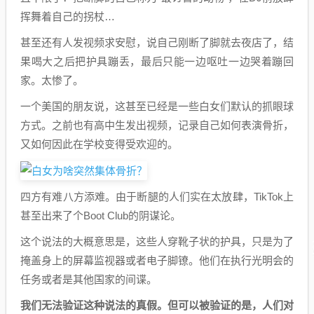
挥舞着自己的拐杖…
甚至还有人发视频求安慰，说自己刚断了脚就去夜店了，结
果喝大之后把护具蹦丢，最后只能一边呕吐一边哭着蹦回
家。太惨了。
一个美国的朋友说，这甚至已经是一些白女们默认的抓眼球
方式。之前也有高中生发出视频，记录自己如何表演骨折，
又如何因此在学校变得受欢迎的。
四方有难八方添难。由于断腿的人们实在太放肆，TikTok上
甚至出来了个Boot Club的阴谋论。
这个说法的大概意思是，这些人穿靴子状的护具，只是为了
掩盖身上的屏幕监视器或者电子脚镣。他们在执行光明会的
任务或者是其他国家的间谍。
我们无法验证这种说法的真假。但可以被验证的是，人们对