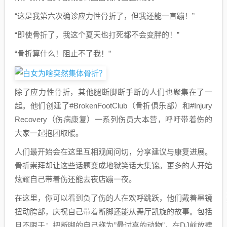
“这是我第六次确诊应力性骨折了，但我还能一直蹦！”
“即使骨折了，我这个夏天也打死都不会变胖的！”
“骨折算什么！阻止不了我！”
除了应力性骨折，其他腿断脚断手断的人们也聚集在了一
起。他们创建了#BrokenFootClub（骨折俱乐部）和#Injury
Recovery（伤病康复）一系列伤员大本营，呼吁带着伤的
大家一起抱团取暖。
人们最开始会在这里互相观闻问切，分享建议与康复进展。
骨折崇拜却让这些话题变成地狱笑话大集锦。更多的人开始
炫耀自己带着伤还能去夜店蹦一夜。
在这里，你可以看到负了伤的人在欢呼跳跃，他们戴着墨镜
扭动胯部，庆祝自己带着断脚还能从舞厅凯旋的故事。包括
且不限于：把断脚的自己称为”最讨喜的动物”，在DJ前放肆