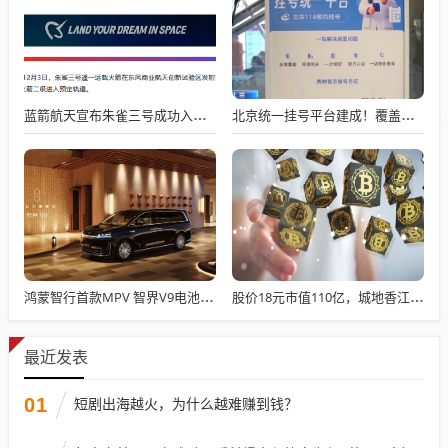
蓝箭航天宣布朱雀三号成功入轨，技术突破五大项，深入排查回收失败原因
北京统一挂号平台建成！覆盖近300家二三甲医院号源
鸿蒙智行首款MPV 智界V9电池信息曝光：WLTC最远续航223km
股价18元市值110亿，城地香江却被查出连续7季财报失真
最近发表
01
短剧出海越火，为什么越难赚到钱？