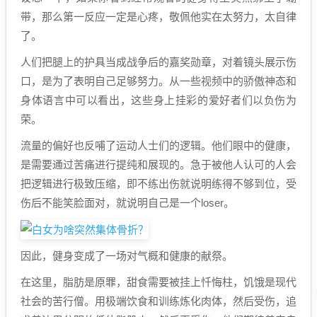
带，那么第一反应一定是心疼，敬佩他实在太努力，太自律
了。
人们把腿上的护具当成战争后的嘉奖勋章，对着镜头展示伤
口，是为了表明自己足够努力。从一些视频中的骄傲神态和
身体语言中可以看出，这些身上挂彩的爱好者们以负伤为
荣。
流量的偏好也反哺了运动人士们的逻辑。他们眼中的健康，
是需要通过苦痛进行提纯和展现的。急于被他人认可的人会
把逻辑进行极致压缩，即不练出伤就说明练得不够到位，受
伤后不能笑脸面对，就说明自己是一个loser。
因此，健身变成了一场对气概和健康的献祭。
在这里，脂肪是原罪，甜食需要被挂上忏悔柱，饥饿是现代
社会的苦行僧。用极端饮食和训练炼化肉体，然后受伤，追