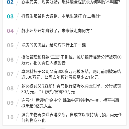
02
叙事完美、现实残酷，瑷科缦全程抗衰为何叫好不叫座？
03
抖音生服架构大调整，本地生活打响“二番战”
04
蔚小理都开始赚钱了，未来该走向何方？
05
塌房的优思益，给与辉同行上了一课
授信管理和贷款“三查”不到位，潍坊银行临沂分行被罚60
06
万元，相关责任人被警告
卓翼科技子公司又有300多万元被冻结，两月前刚被冻结
07
近500万元，公司去年预计亏损至少2.1亿元
多次被罚又“踩线”！青岛银行临沂收两张罚单：分行被罚
08
30万元，兰山支行被罚30万元
连亏4年后迎新“金主”？珠海中富控制权生变，横琴兴赢
09
拟斥超9亿元入主
滨会生物再次递表港交所，自成立以来持续亏损，尚无任
10
何药物商业化