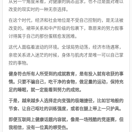
从另一个角度来看，对健康的病态追求，也不过是面对难以
改变的现实时的一种无奈选择。
在这个时代，经济和社会地位是不受自己控制的，是无法被
改变的。裙带关系和中产阶级的包裹下，靠原来的努力叙事
讨得属于自己的那份蛋糕愈发困难。
这代人面临着波动的环境。全球局势动荡，经济市场遇寒，
亲密关系进入迷茫的时候，身体与肌肉才是唯一可以自己掌
控的事物。
健身符合所有人所受到的成就教育，是有投入就有收获的事
情。只要不骗自己，吃干净的食物，做足量的运动，保持充
足的睡眠，就一定能看到努力的成效。
于是，越来越多人选择走向变强的极端捷径，比如甘地般的
节食、让自己呕吐的训练强度，或者在腿上带上一只护具。
即便互联网上健康话题内容就，像是一场残酷的竞逐赛，但
我相信，没有一位真的想受伤。