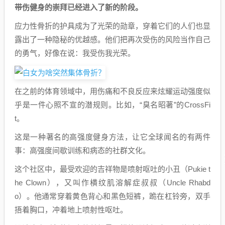
带伤健身的崇拜已经进入了新的阶段。
应力性骨折的护具成为了光荣的勋章，穿着它们的人们也显
露出了一种隐秘的优越感。他们把再次受伤的风险当作自己
的勇气，好像在说：我受伤我光荣。
在之前的体育领域中，用伤痛和不良反应来炫耀运动强度似
乎是一件心照不宣的潜规则。比如，“臭名昭著”的CrossFi
t。
这是一种著名的高强度健身方法，让它全球闻名的有两件
事：高强度间歇训练和病态的社群文化。
这个社区中，最受欢迎的吉祥物是喷射呕吐的小丑（Pukie t
he Clown），又叫作横纹肌溶解症叔叔（Uncle Rhabd
o）。他通常穿着黄色背心和黑色短裤，跪在杠铃旁，双手
捂着胸口，冲着地上喷射性呕吐。