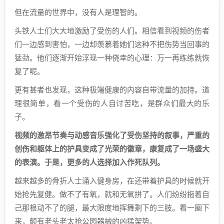
但在流量的世界中，没有人是理智的。
头铁人士们大大地激励了受伤的人们。相信看到视频的伤者
们一边感到害怕，一边却羡慕着她们这种不把伤势当回事的
猛劲。他们逐渐开始浮现一种侥幸的心理：万一再练练就恢
复了呢。
更有甚者也发现，这种极端健康的内容自带流量的加持。道
理很简单，看一个受伤的人自讨苦吃，是群众们最大的乐
子。
视频的激昂节奏与动感音乐强化了受伤坚持的叙事，严重的
创伤和躯体上的护具变成了光荣的徽章，康复成了一场盛大
的表演。于是，更多的人选择加入作死队列。
越来越多的骨折人士涌入健身房，在还带着护具的时候就开
始抢先复健。做不了有氧，就和无氧拼了。人们纷纷拖着自
己那根动不了的腿，最大限度地挥舞剩下的三肢。看一圈下
来，颇有老头老太抢公园器械的凶猛架势。