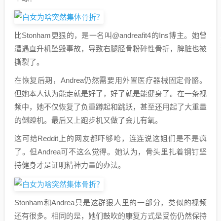
比Stonham更狠的，是一名叫@andreafit4的Ins博主。她曾
遭遇直升机坠毁事故，导致右腿胫骨粉碎性骨折，脾脏也被
撕裂了。
在恢复后期，Andrea仍然需要用外置医疗器械固定骨骼。
但她本人认为能走就是好了，好了就是能健身了。在一条视
频中，她不仅恢复了负重蹲起和跳跃，甚至还用起了大重量
的倒蹬机。最后又上跑步机又做了会儿有氧。
这可给Reddit上的网友都吓够呛，连连说这姐们是不是疯
了。但Andrea可不这么觉得。她认为，骨头里扎着钢钉坚
持健身才是证明精神力量的办法。
Stonham和Andrea只是这群狠人里的一部分，类似的视频
还有很多。相同的是，她们鼓吹的康复方式是受伤仍然保持