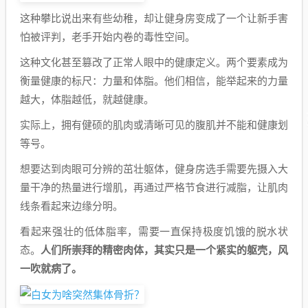
这种攀比说出来有些幼稚，却让健身房变成了一个让新手害
怕被评判，老手开始内卷的毒性空间。
这种文化甚至篡改了正常人眼中的健康定义。两个要素成为
衡量健康的标尺：力量和体脂。他们相信，能举起来的力量
越大，体脂越低，就越健康。
实际上，拥有健硕的肌肉或清晰可见的腹肌并不能和健康划
等号。
想要达到肉眼可分辨的茁壮躯体，健身房选手需要先摄入大
量干净的热量进行增肌，再通过严格节食进行减脂，让肌肉
线条看起来边缘分明。
看起来强壮的低体脂率，需要一直保持极度饥饿的脱水状
态。
人们所崇拜的精密肉体，其实只是一个紧实的躯壳，风
一吹就病了。