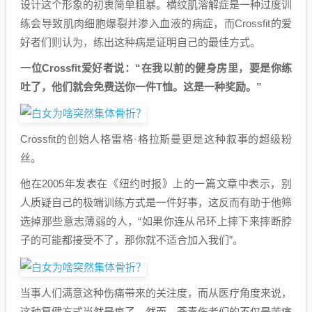
设计这个形象的初衷简单粗暴。横纹肌溶解症是一种过度训
练会导致肌肉细胞爆裂并渗入血液的病症，而Crossfit的爱
好者们则认为，练出这种病是证明自己的最佳方式。
一位Crossfit爱好者说：“在我以前的健身房里，要是你练
吐了，他们就会免费送你一件T恤。这是一种奖励。”
Crossfit的创始人格雷格·格拉斯曼更是这种叙事的超级粉
丝。
他在2005年发表在《纽约时报》上的一篇文章中表示，别
人质疑自己的极端训练方式是一件好事，这反而有助于他筛
选掉那些意志薄弱的人，“如果你连从吊环上摔下来摔断脖
子的可能都接受不了，那你就不适合加入我们”。
当事人们满意这种伤痛带来的关注度，而从医疗角度来说，
这种复健方式当然是疯了。然而，荼毒伤者们的不仅是苦痛