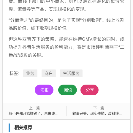
费。而线下部门的中小商家，则可以通过标准化的低价套
餐、流量券等产品，实现规模化的变现。
“分而治之”的最终目的，是为了实现“分别收割”。线上收割
品牌价值，线下收割规模价值。
但这种双管齐下的策略，能否在维持GMV增长的同时，成
功提升抖音生活服务的盈利能力，将是市场评判蒲燕子“二
番战”成败的关键。
业务
商户
生活服务
标签：
海报
阅读
分享
上一篇
下一篇
蔚小理都开始赚钱了，未来该走向何方？
叙事完美、现实残酷，瑷科缦全程抗衰为何叫好不叫座？
相关推荐