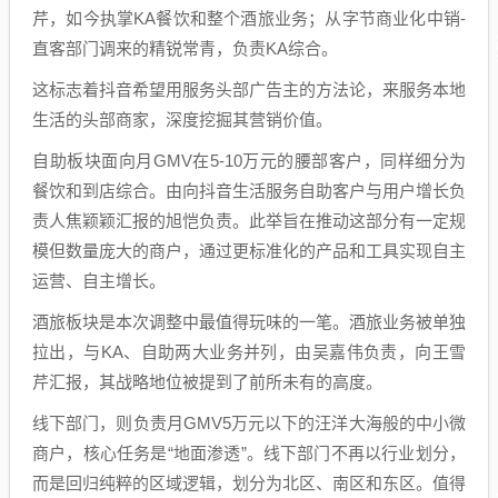
芹，如今执掌KA餐饮和整个酒旅业务；从字节商业化中销-
直客部门调来的精锐常青，负责KA综合。
这标志着抖音希望用服务头部广告主的方法论，来服务本地
生活的头部商家，深度挖掘其营销价值。
自助板块面向月GMV在5-10万元的腰部客户，同样细分为
餐饮和到店综合。由向抖音生活服务自助客户与用户增长负
责人焦颖颖汇报的旭恺负责。此举旨在推动这部分有一定规
模但数量庞大的商户，通过更标准化的产品和工具实现自主
运营、自主增长。
酒旅板块是本次调整中最值得玩味的一笔。酒旅业务被单独
拉出，与KA、自助两大业务并列，由吴嘉伟负责，向王雪
芹汇报，其战略地位被提到了前所未有的高度。
线下部门，则负责月GMV5万元以下的
汪洋
大海般的中小微
商户，核心任务是“地面渗透”。线下部门不再以行业划分，
而是回归纯粹的区域逻辑，划分为北区、南区和东区。值得