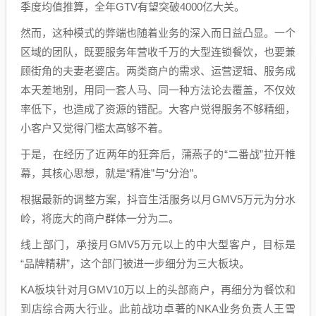
季度均值推算，全年GTV有望突破4000亿大关。
然而，这种模式的弊端也随着业务的深入而日益凸显。一个
区域的团队，既要服务年营收千万的大型连锁餐饮，也要兼
顾街角的夫妻老婆店。两类商户的需求、运营逻辑、服务成
本天差地别，用同一套人马、同一种方法论去覆盖，不仅效
率低下，也造成了资源的错配。大客户觉得服务不够精细，
小客户又觉得门槛太高够不着。
于是，在经历了近两年的狂奔后，蒲燕子的“二番战”拉开帷
幕，其核心思想，就是“精准”与“分治”。
根据最新的调整方案，抖音生活服务以月GMV5万元为分水
岭，将庞大的商户群体一分为二。
线上部门，承接月GMV5万元以上的中大型客户，目标是
“品牌精耕”，这个部门被进一步细分为三大板块。
KA板块针对月GMV10万以上的头部商户，再细分为餐饮和
到店综合两大行业。此前战功卓著的NKA业务负责人王雪