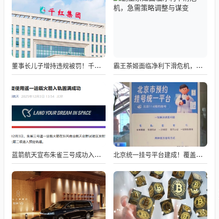
董事长儿子增持违规被罚！千红制药市值128亿，半年净赚2.58亿却踩雷信托5年
霸王茶姬面临净利下滑危机，急需策略调整与谋变
蓝箭航天宣布朱雀三号成功入轨，技术突破五大项，深入排查回收失败原因
北京统一挂号平台建成！覆盖近300家二三甲医院号源