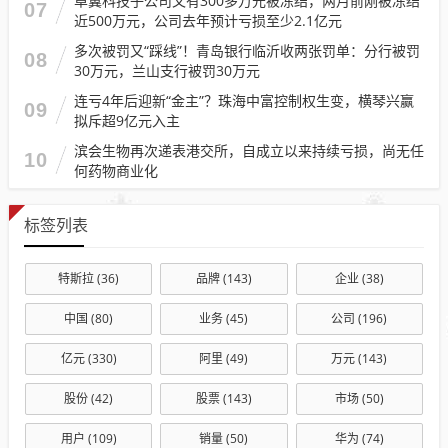
卓翼科技子公司又有300多万元被冻结，两月前刚被冻结
07
近500万元，公司去年预计亏损至少2.1亿元
多次被罚又“踩线”！青岛银行临沂收两张罚单：分行被罚
08
30万元，兰山支行被罚30万元
连亏4年后迎新“金主”？珠海中富控制权生变，横琴兴赢
09
拟斥超9亿元入主
滨会生物再次递表港交所，自成立以来持续亏损，尚无任
10
何药物商业化
标签列表
特斯拉
(36)
品牌
(143)
企业
(38)
中国
(80)
业务
(45)
公司
(196)
亿元
(330)
阿里
(49)
万元
(143)
股份
(42)
股票
(143)
市场
(50)
用户
(109)
销量
(50)
华为
(74)