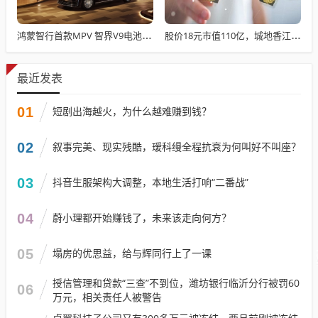
鸿蒙智行首款MPV 智界V9电池信息曝光：WLTC最远续航223km
股价18元市值110亿，城地香江却被查出连续7季财报失真
最近发表
01
短剧出海越火，为什么越难赚到钱？
02
叙事完美、现实残酷，瑷科缦全程抗衰为何叫好不叫座？
03
抖音生服架构大调整，本地生活打响“二番战”
04
蔚小理都开始赚钱了，未来该走向何方？
05
塌房的优思益，给与辉同行上了一课
授信管理和贷款“三查”不到位，潍坊银行临沂分行被罚60
06
万元，相关责任人被警告