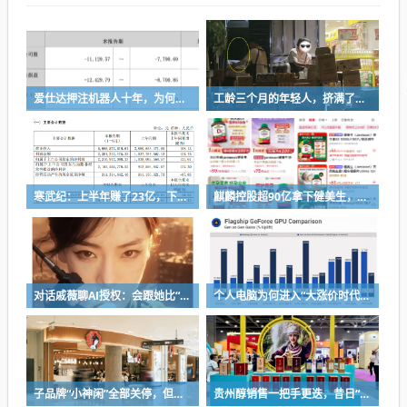
爱仕达押注机器人十年，为何陷入亏损困局？
工龄三个月的年轻人，挤满了折扣零食店
寒武纪：上半年赚了23亿，下半年要看交付
麒麟控股超90亿拿下健美生，为何超300亿资本一周内“疯抢”VMS？
对话戚薇聊AI授权：会跟她比“演技”，都市甜宠留给我来演
个人电脑为何进入“大涨价时代”？
子品牌“小神闲”全部关停，但茶颜悦色的扩张还在提速
贵州醇销售一把手更迭，昔日“网红酒企”的气质变了