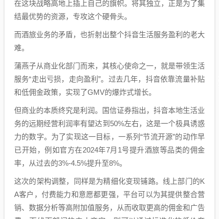
在这块战略高地上插上自己的旗帜。将其独立，正是为了集
结最优势的资源，专攻这个硬骨头。
而酒旅业务的矛盾，也折射出整个抖音生活服务盈利的老大
难。
蒲燕子从商业化部门而来，其核心使命之一，就是带领生活
服务“走出亏损，走向盈利”。过去几年，抖音依靠流量补贴
和低佣金政策，实现了GMV的爆炸式增长。
但商业的本质终究是利润。国信证券指出，抖音本地生活业
务的远期经营利润率有望达到50%左右，这是一个极具诱惑
力的数字。为了实现这一目标，一系列“节流开源”的动作早
已开始，例如官方在2024年7月1号提升酒旅等品类的佣金
率，从过去的3%-4.5%提升至8%。
这次的架构调整，同样是为精细化变现铺路。线上部门的K
A客户，付费能力和意愿都更强，平台可以为其提供整合营
销、数据分析等高附加值服务，从而收取更高的佣金和广告