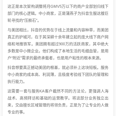
这正是本次架构调整将月GMV5万以下的商户全部划归线下
部门的核心逻辑。中小商家，正是蒲燕子为抖音生服这艘巨
轮寻找的“压舱石”。
与美团相比，抖音的优势在于线上流量和内容种草，而美团
真正的护城河，在于其深耕十余年建立起的庞大线下商户网
络和地推铁军。美团拥有超过900万的活跃商家，其中绝大
多数是中小微企业。他们构成了本地生活的毛细血管，是用
户“附近”需求的最终承载者，也是用户粘性的根本来源。
抖音想要真正撼动美团的根基，就必须补上这块短板。服务
中小商家的成本高、利润薄，且极度考验线下团队的管理和
执行能力。
这需要一套与服务KA客户截然不同的方法论，更强调人海
战术、高频拜访和基础的运营教学。将这部分业务独立出
来，交由擅长区域管理的将领负责，正是为了让专业的人做
专业的事。