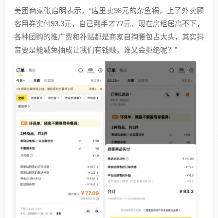
美团商家张启明表示，“店里卖98元的杂鱼锅，上了外卖顾
客用券实付93.3元，自己到手才77元，现在房租居高不下，
各种团购的推广费和补贴都是商家自掏腰包占大头，其实抖
音要是能减免抽成让我们有钱赚，谁又会拒绝呢？”